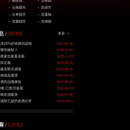
南投縣
雲林縣
台南縣市
高雄市
台東縣市
花蓮縣
宜蘭縣市
澎湖縣
NEWS
息
/
更多 >>
漲20%的收購與認知
2014-04-18
有哪些種類？
2023-12-04
購商家也會看走眼
2023-11-13
值與定義
2020-08-10
酒建造觀光酒場
2020-08-10
的價值與選擇
2017-07-26
老酒與品嚐價值
2017-06-15
0萬 已賣20多瓶
2016-09-23
慣喝老酒暖身
2016-07-18
品酒師王超的老酒分享
2016-03-11
LINKS
薦
/