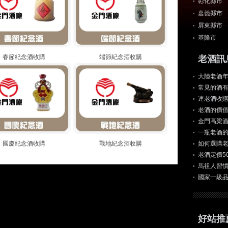
彰化縣市
嘉義縣市
屏東縣市
基隆市
春節紀念酒收購
端節紀念酒收購
老酒訊
大陸老酒年
常見的酒
連老酒收
老酒的價
金門高梁
一瓶老酒
國慶紀念酒收購
戰地紀念酒收購
如何選購
老酒定價5
馬祖人習
國家一級
好站推