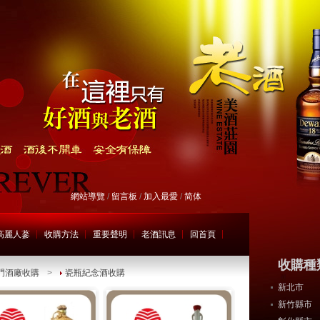
網站導覽
/
留言板
/
加入最愛
/
简体
高麗人蔘
收購方法
重要聲明
老酒訊息
回首頁
收購種
門酒廠收購
>
瓷瓶紀念酒收購
新北市
新竹縣市