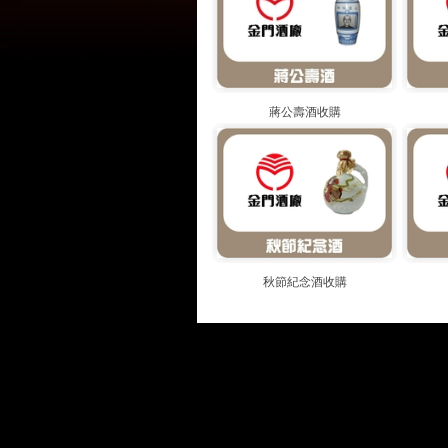
蔣公壽酒收購
秋節紀念酒收購