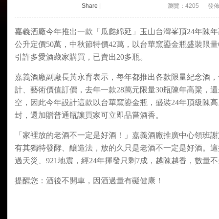
Share
|
瀏覽：4205 發佈時間：
嘉義酒廠今年推出一款「瓜瓞綿延」玉山台灣峯頂24年陳年
公升定價50萬，中秋節特價42萬，以台華窯鎏金瓶盛裝限量
引許多愛酒藏家購買，已賣出20多瓶。
嘉義酒廠副廠長黃永育表示，每年都推出各款限量紀念酒，
計、藝術價值訂價，去年一款28萬元限量30瓶陳年高粱，
空，因此今年設計這款以台華窯鎏金瓶，盛裝24年頂級陳
封，還加贈普通瓶讓買家可立即品嘗酒香。
「家裡放的老酒不一定是好酒！」嘉義酒廠推廣中心領班謝
有其獨特發酵、釀造法，放的久只是老酒不一定是好酒。這
過天災、921地震，經24年揮發只剩7成，越陳越香，數量
提醒您：酒後不開車，因酒過量有礙健康！