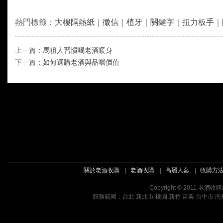
熱門標籤：
大樓隔熱紙
｜
徵信
｜
植牙
｜
關鍵字
｜
扭力板手
｜
上一篇：
馬祖人習慣喝老酒暖身
下一篇：
如何選購老酒與品嚐價值
關於老酒收購
|
老酒收購
|
高麗人蔘
|
收購方
Copyright © 2011 
服務範圍：台北 新北市 桃園 新竹 苗栗 台中市 南投 