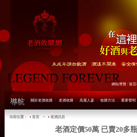
網站導覽
/
留言
關於老酒收購
老酒收購
高麗人蔘
收購方法
重要聲明
当前位置：
首页
>
老酒訊息
老酒定價50萬 已賣20多