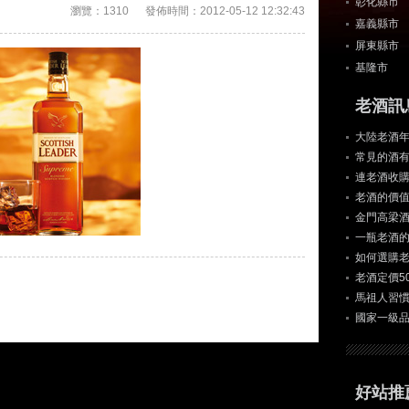
彰化縣市
瀏覽：1310 發佈時間：2012-05-12 12:32:43
嘉義縣市
屏東縣市
基隆市
老酒訊
大陸老酒年
常見的酒
連老酒收
老酒的價
金門高梁
一瓶老酒
如何選購
老酒定價5
馬祖人習
國家一級
好站推