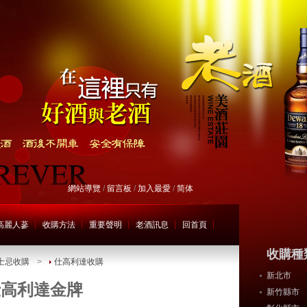
網站導覽
/
留言板
/
加入最愛
/
简体
高麗人蔘
收購方法
重要聲明
老酒訊息
回首頁
收購種
士忌收購
>
仕高利達收購
新北市
仕高利達金牌
新竹縣市