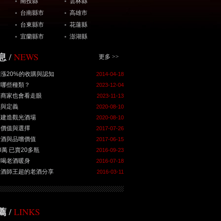
南投縣
雲林縣
台南縣市
高雄市
台東縣市
花蓮縣
宜蘭縣市
澎湖縣
NEWS
息
/
更多 >>
漲20%的收購與認知
2014-04-18
有哪些種類？
2023-12-04
購商家也會看走眼
2023-11-13
值與定義
2020-08-10
酒建造觀光酒場
2020-08-10
的價值與選擇
2017-07-26
老酒與品嚐價值
2017-06-15
0萬 已賣20多瓶
2016-09-23
慣喝老酒暖身
2016-07-18
品酒師王超的老酒分享
2016-03-11
LINKS
薦
/