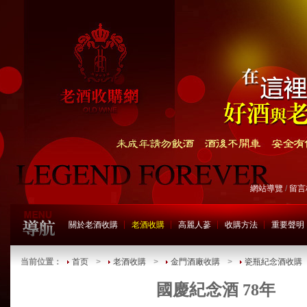
網站導覽
/
留言
關於老酒收購
老酒收購
高麗人蔘
收購方法
重要聲明
当前位置：
首页
>
老酒收購
>
金門酒廠收購
>
瓷瓶紀念酒收購
國慶紀念酒 78年